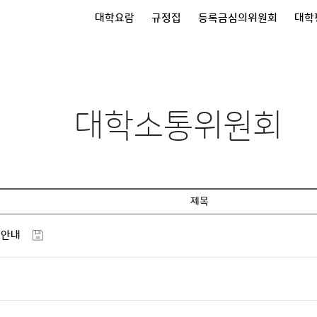
대학요람
규정집
등록금심의위원회
대학
대학소통위원회
제목
 안내