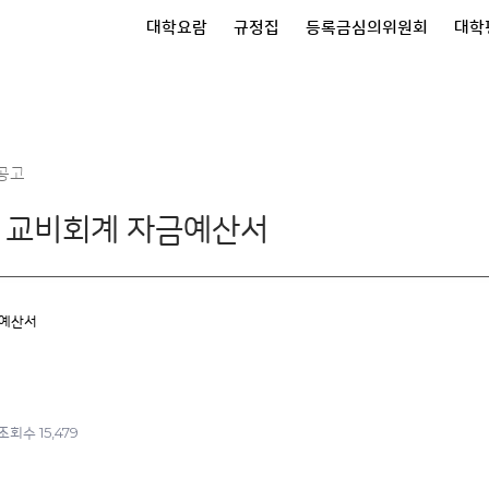
대학요람
규정집
등록금심의위원회
대학
공고
도 교비회계 자금예산서
금예산서
15,479
조회수